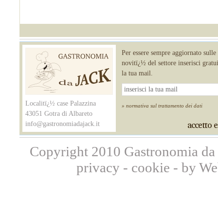
Per essere sempre aggiornato sulle
novitï¿½ del settore inserisci grat
la tua mail.
Localitï¿½ case Palazzina
» normativa sul trattamento dei dati
43051 Gotra di Albareto
info@gastronomiadajack.it
Copyright 2010 Gastronomia da 
privacy
-
cookie
-
by We