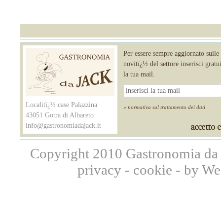
Per essere sempre aggiornato sulle
novitï¿½ del settore inserisci grat
la tua mail.
Localitï¿½ case Palazzina
» normativa sul trattamento dei dati
43051 Gotra di Albareto
info@gastronomiadajack.it
Copyright 2010 Gastronomia da 
privacy
-
cookie
-
by We